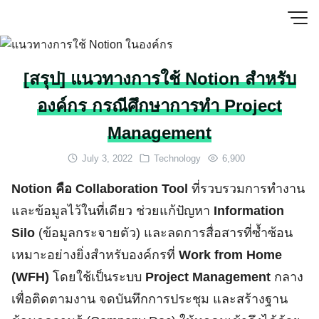
Skip
to
content
[สรุป] แนวทางการใช้ Notion สำหรับ
องค์กร กรณีศึกษาการทำ Project
Management
July 3, 2022
Technology
6,900
Notion คือ Collaboration Tool
ที่รวบรวมการทำงาน
และข้อมูลไว้ในที่เดียว ช่วยแก้ปัญหา
Information
Silo
(ข้อมูลกระจายตัว) และลดการสื่อสารที่ซ้ำซ้อน
เหมาะอย่างยิ่งสำหรับองค์กรที่
Work from Home
(WFH)
โดยใช้เป็นระบบ
Project Management
กลาง
เพื่อติดตามงาน จดบันทึกการประชุม และสร้างฐาน