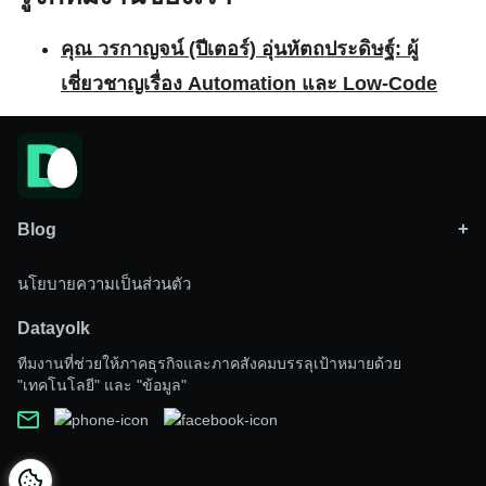
คุณ วรกาญจน์ (ปีเตอร์) อุ่นหัตถประดิษฐ์: ผู้
เชี่ยวชาญเรื่อง Automation และ Low-Code
คุณ อภิรัตน์ (แอม) อภิรมยนารถ: ผู้เชี่ยวชาญ
เรื่อง Data Analytics
Blog
Activepieces
(7)
นโยบายความเป็นส่วนตัว
Business
(3)
Datayolk
The future is already here—it’s just not evenly
Data
(38)
ทีมงานที่ช่วยให้ภาคธุรกิจและภาคสังคมบรรลุเป้าหมายด้วย
distributed.
Social
(1)
"เทคโนโลยี" และ "ข้อมูล"
Technology
(41)
– William Gibson
Vibe Coding
(4)