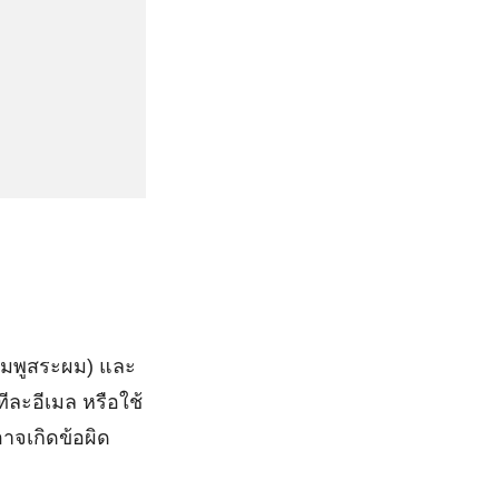
แชมพูสระผม) และ
ีละอีเมล หรือใช้
าจเกิดข้อผิด