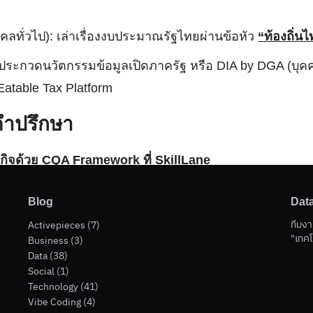
ลทั่วไป): เล่าเรื่องงบประมาณรัฐไทยผ่านข้อหัว
“ท้องถิ่นไ
Search
ะกวดนวัตกรรมข้อมูลเปิดภาครัฐ หรือ DIA by DGA (บุคคลทั
for:
Eatable Tax Platform
คำปรึกษา
ุรกิจด้วย CQA Framework ที่ SkillLane
e Form + Google Sheet
Blog
Dat
ูตรสำหรับการเรียนการสอน Data Analyst Bootcamp ร่วมก
ทีมงา
Activepieces
(7)
"เทคโ
Business
(3)
for Marketing Management ในหัวข้อ Data Marketing Automa
Data
(38)
level+)
Social
(1)
Technology
(41)
ft Excel Workshop ให้กับลูกค้าองค์กร PTTGC
Vibe Coding
(4)