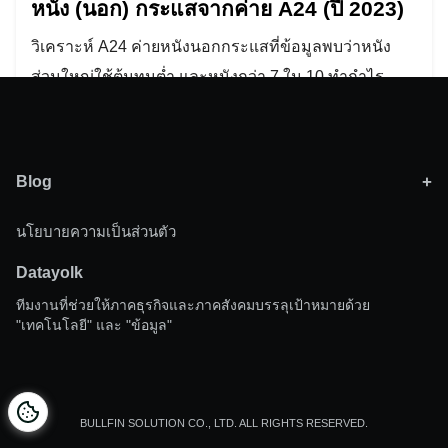
หนัง (นอก) กระแสจากค่าย A24 (ปี 2023)
วิเคราะห์ A24 ค่ายหนังนอกกระแสที่ข้อมูลพบว่าหนัง
ส่วนใหญ่ใช้ต้นทุนต่ำ และหนังกว่า 7 ใน 10 ทำกำไร
มากกว่า 2.5 เท่า อีกทั้งยังได้รับคะแนนวิจารณ์ล้นเหลือ
Search
for:
Blog
Activepieces
(7)
นโยบายความเป็นส่วนตัว
Business
(3)
Datayolk
Data
(38)
ทีมงานที่ช่วยให้ภาคธุรกิจและภาคสังคมบรรลุเป้าหมายด้วย
Social
(1)
"เทคโนโลยี" และ "ข้อมูล"
Technology
(41)
Vibe Coding
(4)
BULLFIN SOLUTION CO., LTD. ALL RIGHTS RESERVED.